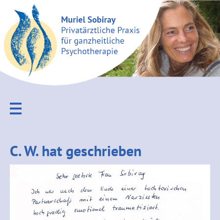
Zur
Zum
Hauptnavigation
Inhalt
springen
springen
C. W. hat geschrieben